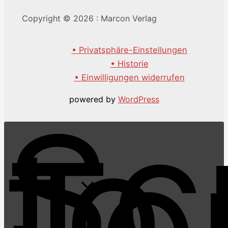
Copyright © 2026 : Marcon Verlag
• Privatsphäre-Einstellungen
• Historie
• Einwilligungen widerrufen
powered by
WordPress
Scr
to
To